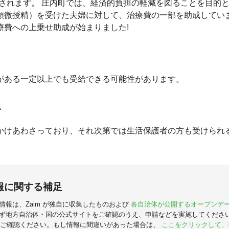
が給付されます。 庄内町では、経済的負担の軽減を図ることを目的
顕微授精）を受けた夫婦に対して、治療費の一部を助成していま
療費への上乗せ助成が始まりました!
がある一定以上でも受給できる可能性があります。
者
かけあわさっており、それ次第では生活保護者の方も受けられ
報に関する補足
情報は、Zaim が独自に収集したものおよび
各自治体が公開するオープンデ
ず地方自治体・国の公式サイトをご確認のうえ、申請などを実施してくださ
ご確認ください。もし情報に間違いがあった場合は、
ここをクリックして、