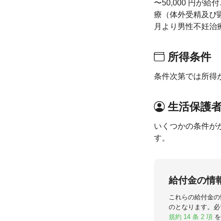
〜50,000 円
療（体外受精及び
月より男性不妊治
所得条件
条件次第では所得
生活保護
いくつかの条件が
す。
給付金の情
これらの給付金の
のとなります。必
規約 14 条 2 項
を