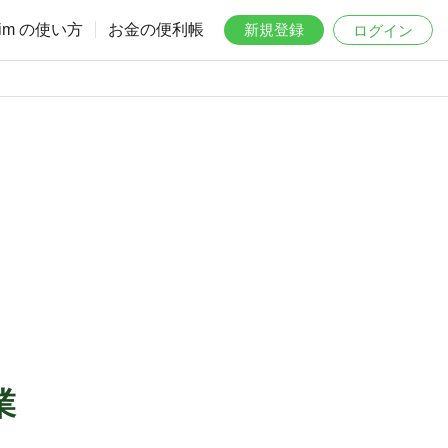
aim の使い方
お金の便利帳
新規登録
ログイン
業