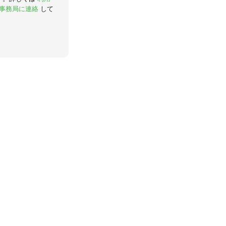
事務局に連絡
して
。