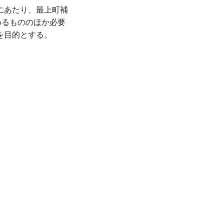
にあたり、最上町補
めるもののほか必要
を目的とする。
、