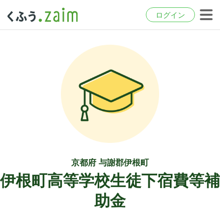
ログイン
京都府 与謝郡伊根町
伊根町高等学校生徒下宿費等補
助金