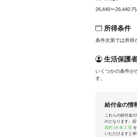
26,440〜26,44
所得条件
条件次第では所得
生活保護
いくつかの条件が
す。
給付金の情
これらの給付金の
のとなります。必
規約 14 条 2 項
を
いただけますと幸