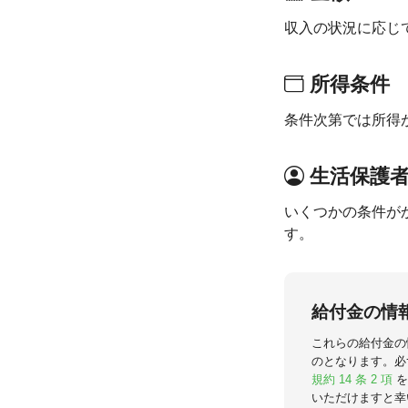
収入の状況に応じ
所得条件
条件次第では所得
生活保護
いくつかの条件が
す。
給付金の情
これらの給付金の
のとなります。必
規約 14 条 2 項
を
いただけますと幸