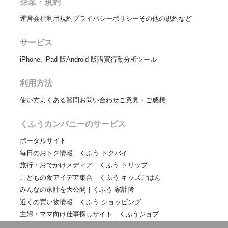
企業・規約
運営会社
利用規約
プライバシーポリシー
その他の規約など
サービス
iPhone, iPad 版
Android 版
購買行動分析ツール
利用方法
使い方
よくある質問
お問い合わせ
ご意見・ご感想
くふうカンパニーのサービス
ポータルサイト
毎日のおトク情報｜くふう トクバイ
旅行・おでかけメディア｜くふう トリップ
こどもの食アイデア集合｜くふう キッズごはん
みんなの家計を大公開｜くふう 家計簿
近くの買い物情報｜くふう ショッピング
主婦・ママ向け仕事探しサイト｜くふうジョブ