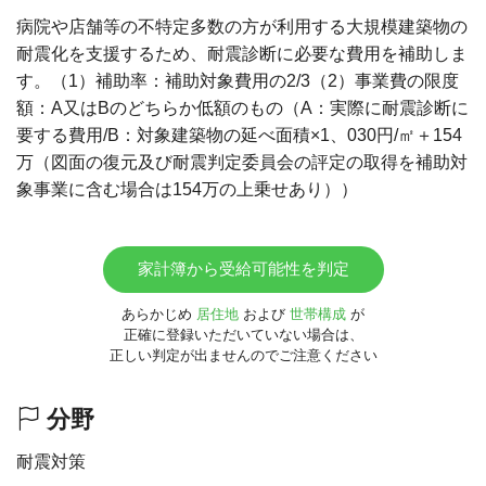
病院や店舗等の不特定多数の方が利用する大規模建築物の
耐震化を支援するため、耐震診断に必要な費用を補助しま
す。（1）補助率：補助対象費用の2/3（2）事業費の限度
額：A又はBのどちらか低額のもの（A：実際に耐震診断に
要する費用/B：対象建築物の延べ面積×1、030円/㎡＋154
万（図面の復元及び耐震判定委員会の評定の取得を補助対
象事業に含む場合は154万の上乗せあり））
家計簿から受給可能性を判定
あらかじめ
居住地
および
世帯構成
が
正確に登録いただいていない場合は、
正しい判定が出ませんのでご注意ください
分野
耐震対策