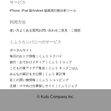
サービス
iPhone, iPad 版
Android 版
購買行動分析ツール
利用方法
使い方
よくある質問
お問い合わせ
ご意見・ご感想
くふうカンパニーのサービス
ポータルサイト
毎日のおトク情報｜くふう トクバイ
旅行・おでかけメディア｜くふう トリップ
こどもの食アイデア集合｜くふう キッズごはん
みんなの家計を大公開｜くふう 家計簿
近くの買い物情報｜くふう ショッピング
主婦・ママ向け仕事探しサイト｜くふうジョブ
© Kufu Company Inc.