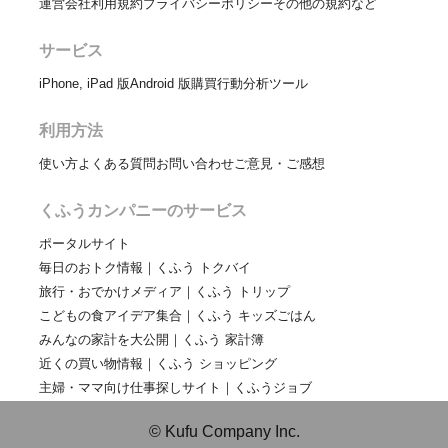
運営会社
利用規約
プライバシーポリシー
その他の規約など
サービス
iPhone, iPad 版
Android 版
購買行動分析ツール
利用方法
使い方
よくある質問
お問い合わせ
ご意見・ご感想
くふうカンパニーのサービス
ポータルサイト
毎日のおトク情報｜くふう トクバイ
旅行・おでかけメディア｜くふう トリップ
こどもの食アイデア集合｜くふう キッズごはん
みんなの家計を大公開｜くふう 家計簿
近くの買い物情報｜くふう ショッピング
主婦・ママ向け仕事探しサイト｜くふうジョブ
© Kufu Company Inc.