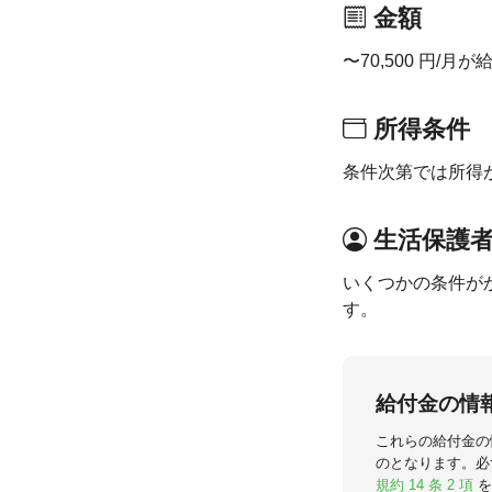
金額
〜70,500 円/月
所得条件
条件次第では所得
生活保護
いくつかの条件が
す。
給付金の情
これらの給付金の
のとなります。必
規約 14 条 2 項
を