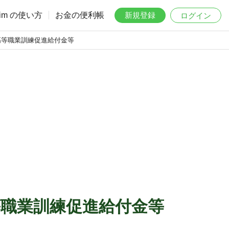
aim の使い方
お金の便利帳
新規登録
ログイン
高等職業訓練促進給付金等
等職業訓練促進給付金等