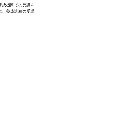
養成機関での受講を
に、養成訓練の受講
、