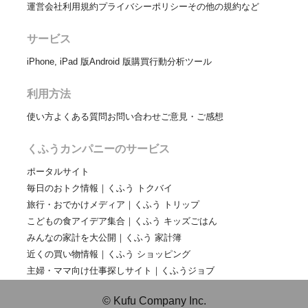
運営会社
利用規約
プライバシーポリシー
その他の規約など
サービス
iPhone, iPad 版
Android 版
購買行動分析ツール
利用方法
使い方
よくある質問
お問い合わせ
ご意見・ご感想
くふうカンパニーのサービス
ポータルサイト
毎日のおトク情報｜くふう トクバイ
旅行・おでかけメディア｜くふう トリップ
こどもの食アイデア集合｜くふう キッズごはん
みんなの家計を大公開｜くふう 家計簿
近くの買い物情報｜くふう ショッピング
主婦・ママ向け仕事探しサイト｜くふうジョブ
© Kufu Company Inc.