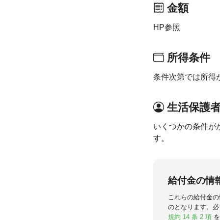
金額
HP参照
所得条件
条件次第では所得
生活保護
いくつかの条件が
す。
給付金の情
これらの給付金の
のとなります。必
規約 14 条 2 項
を