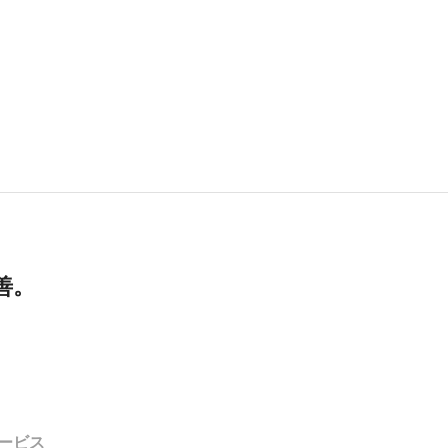
善。
ービス