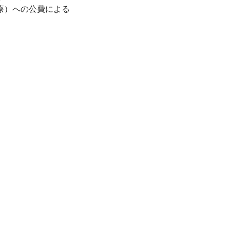
療）への公費による
、