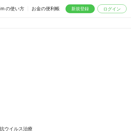
aim の使い方
お金の便利帳
新規登録
ログイン
る抗ウイルス治療