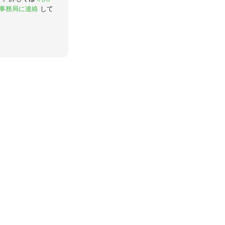
事務局に連絡
して
。