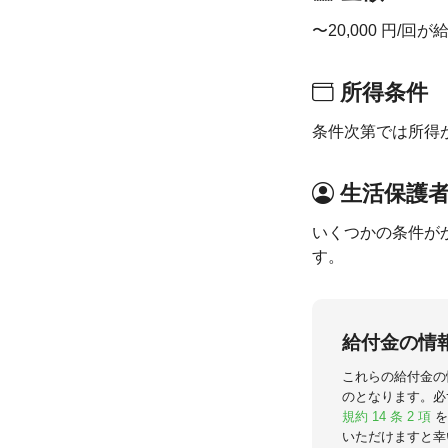
〜20,000 円/回
所得条件
条件次第では所得
生活保護
いくつかの条件が
す。
給付金の情
これらの給付金の
のとなります。必
規約 14 条 2 項
を
いただけますと幸