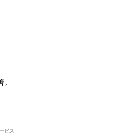
善。
ービス