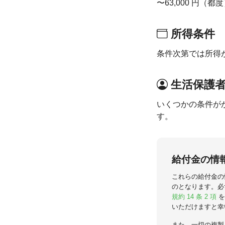
〜63,000 円
所得条件
条件次第では所得
生活保護
いくつかの条件が
す。
給付金の情
これらの給付金の
のとなります。必
規約 14 条 2 項
を
いただけますと幸
また、一切の複製