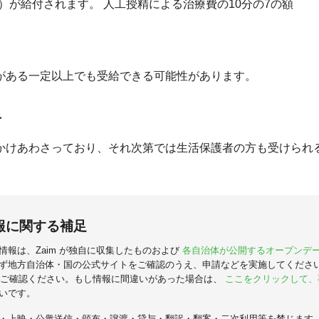
（都度）が給付されます。 人工授精による治療費の10分の7の額
がある一定以上でも受給できる可能性があります。
者
かけあわさっており、それ次第では生活保護者の方も受けられ
報に関する補足
情報は、Zaim が独自に収集したものおよび
各自治体が公開するオープンデ
ず地方自治体・国の公式サイトをご確認のうえ、申請などを実施してくださ
ご確認ください。もし情報に間違いがあった場合は、
ここをクリックして、
いです。
・上映・公衆送信・頒布・譲渡・貸与・翻訳・翻案・二次利用等を禁じます