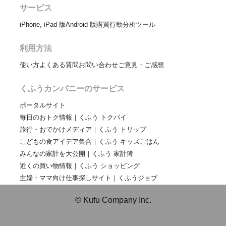
サービス
iPhone, iPad 版
Android 版
購買行動分析ツール
利用方法
使い方
よくある質問
お問い合わせ
ご意見・ご感想
くふうカンパニーのサービス
ポータルサイト
毎日のおトク情報｜くふう トクバイ
旅行・おでかけメディア｜くふう トリップ
こどもの食アイデア集合｜くふう キッズごはん
みんなの家計を大公開｜くふう 家計簿
近くの買い物情報｜くふう ショッピング
主婦・ママ向け仕事探しサイト｜くふうジョブ
© Kufu Company Inc.