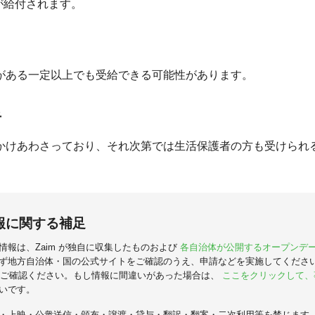
0 円が給付されます。
がある一定以上でも受給できる可能性があります。
者
かけあわさっており、それ次第では生活保護者の方も受けられ
報に関する補足
情報は、Zaim が独自に収集したものおよび
各自治体が公開するオープンデ
ず地方自治体・国の公式サイトをご確認のうえ、申請などを実施してくださ
ご確認ください。もし情報に間違いがあった場合は、
ここをクリックして、
いです。
・上映・公衆送信・頒布・譲渡・貸与・翻訳・翻案・二次利用等を禁じます