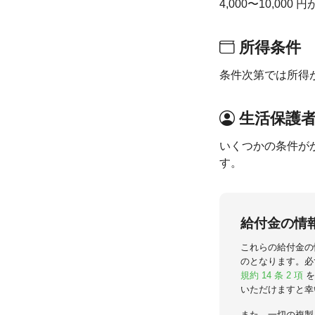
4,000〜10,00
所得条件
条件次第では所得
生活保護
いくつかの条件が
す。
給付金の情
これらの給付金の
のとなります。必
規約 14 条 2 項
を
いただけますと幸
また、一切の複製