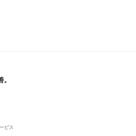
善。
ービス