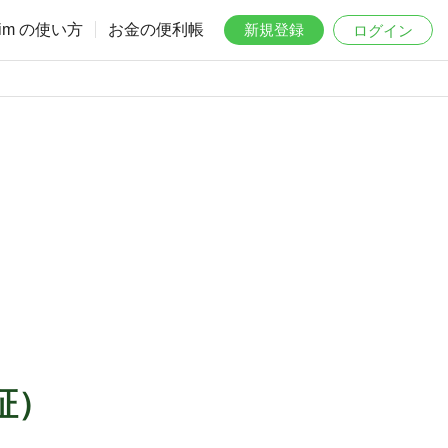
aim の使い方
お金の便利帳
新規登録
ログイン
証）