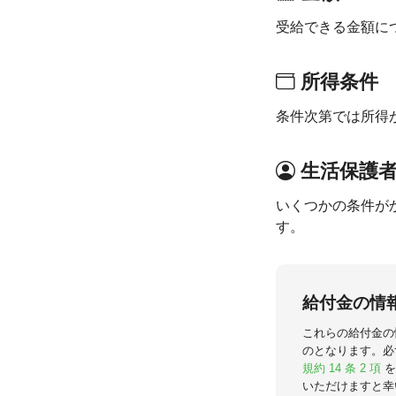
受給できる金額に
所得条件
条件次第では所得
生活保護
いくつかの条件が
す。
給付金の情
これらの給付金の
のとなります。必
規約 14 条 2 項
を
いただけますと幸