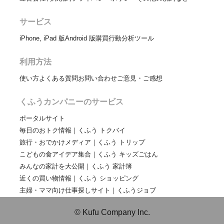
サービス
iPhone, iPad 版
Android 版
購買行動分析ツール
利用方法
使い方
よくある質問
お問い合わせ
ご意見・ご感想
くふうカンパニーのサービス
ポータルサイト
毎日のおトク情報｜くふう トクバイ
旅行・おでかけメディア｜くふう トリップ
こどもの食アイデア集合｜くふう キッズごはん
みんなの家計を大公開｜くふう 家計簿
近くの買い物情報｜くふう ショッピング
主婦・ママ向け仕事探しサイト｜くふうジョブ
© Kufu Company Inc.