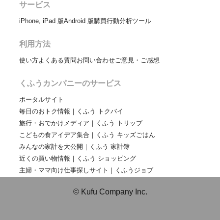
サービス
iPhone, iPad 版
Android 版
購買行動分析ツール
利用方法
使い方
よくある質問
お問い合わせ
ご意見・ご感想
くふうカンパニーのサービス
ポータルサイト
毎日のおトク情報｜くふう トクバイ
旅行・おでかけメディア｜くふう トリップ
こどもの食アイデア集合｜くふう キッズごはん
みんなの家計を大公開｜くふう 家計簿
近くの買い物情報｜くふう ショッピング
主婦・ママ向け仕事探しサイト｜くふうジョブ
© Kufu Company Inc.