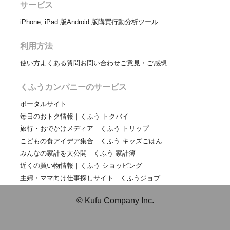
サービス
iPhone, iPad 版
Android 版
購買行動分析ツール
利用方法
使い方
よくある質問
お問い合わせ
ご意見・ご感想
くふうカンパニーのサービス
ポータルサイト
毎日のおトク情報｜くふう トクバイ
旅行・おでかけメディア｜くふう トリップ
こどもの食アイデア集合｜くふう キッズごはん
みんなの家計を大公開｜くふう 家計簿
近くの買い物情報｜くふう ショッピング
主婦・ママ向け仕事探しサイト｜くふうジョブ
© Kufu Company Inc.