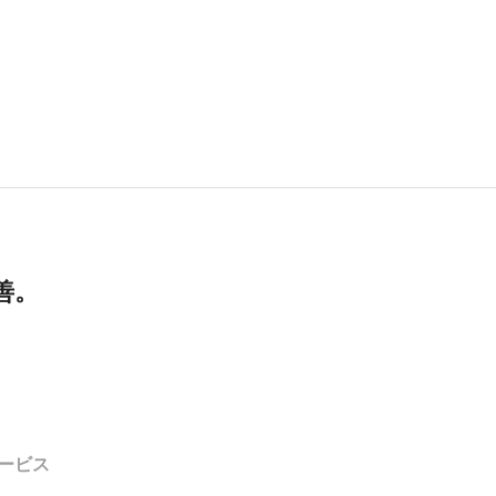
善。
ービス