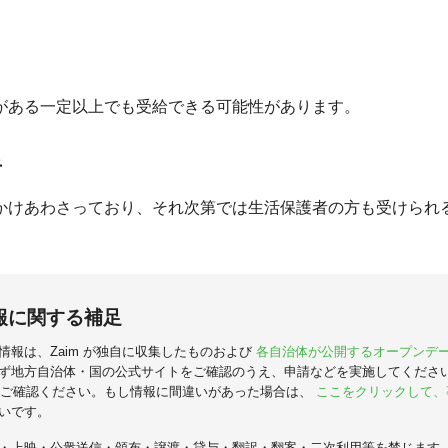
がある一定以上でも受給できる可能性があります。
者
かけあわさっており、それ次第では生活保護者の方も受けられ
報に関する補足
情報は、Zaim が独自に収集したものおよび
各自治体が公開するオープンデ
ず地方自治体・国の公式サイトをご確認のうえ、申請などを実施してくださ
ご確認ください。もし情報に間違いがあった場合は、
ここをクリックして、
いです。
・上映・公衆送信・頒布・譲渡・貸与・翻訳・翻案・二次利用等を禁じます