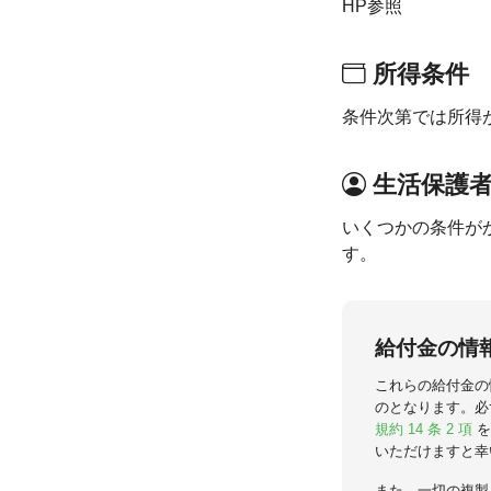
HP参照
所得条件
条件次第では所得
生活保護
いくつかの条件が
す。
給付金の情
これらの給付金の
のとなります。必
規約 14 条 2 項
を
いただけますと幸
また、一切の複製