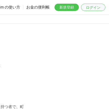
aim の使い方
お金の便利帳
新規登録
ログイン
は
を持つ者で、町