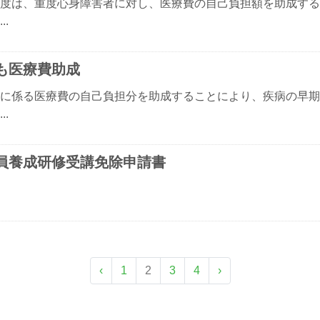
度は、重度心身障害者に対し、医療費の自己負担額を助成する
..
も医療費助成
に係る医療費の自己負担分を助成することにより、疾病の早期
..
員養成研修受講免除申請書
‹
1
2
3
4
›