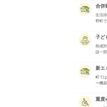
合併
生活排
野町で.
子ど
助成対
該一部.
新エ
町では
ー機器.
重度