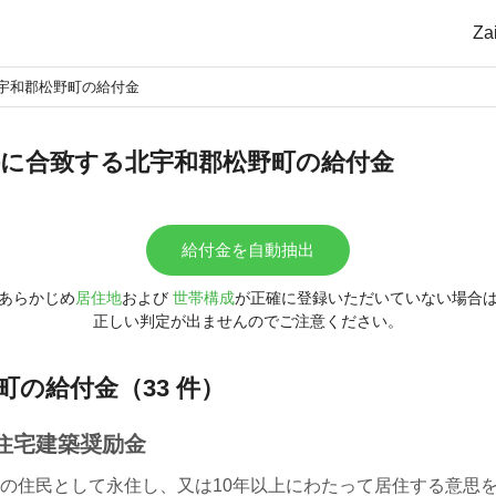
Z
宇和郡松野町の給付金
に合致する北宇和郡松野町の給付金
給付金を自動抽出
あらかじめ
居住地
および
世帯構成
が正確に登録いただいていない場合
正しい判定が出ませんのでご注意ください。
町の給付金（33 件）
住宅建築奨励金
の住民として永住し、又は10年以上にわたって居住する意思