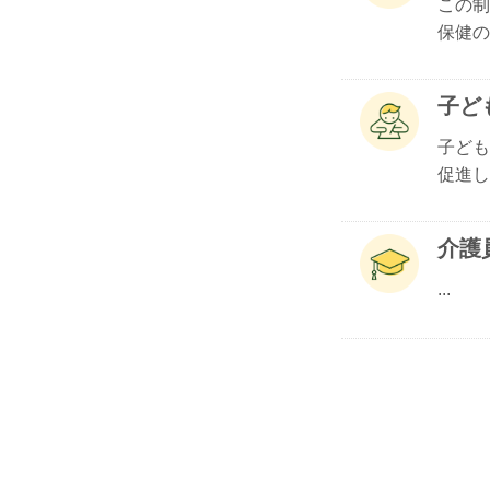
この制
保健の.
子ど
子ども
促進し.
介護
...