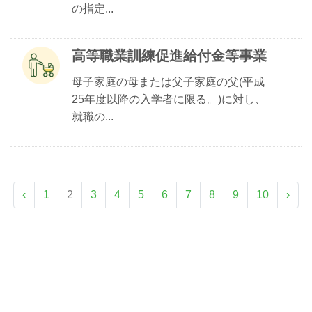
の指定...
高等職業訓練促進給付金等事業
母子家庭の母または父子家庭の父(平成
25年度以降の入学者に限る。)に対し、
就職の...
‹
1
2
3
4
5
6
7
8
9
10
›