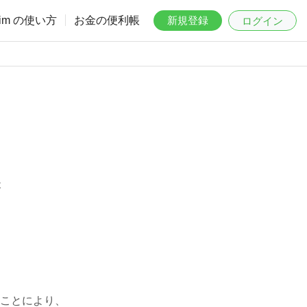
aim の使い方
お金の便利帳
新規登録
ログイン
は
ことにより、