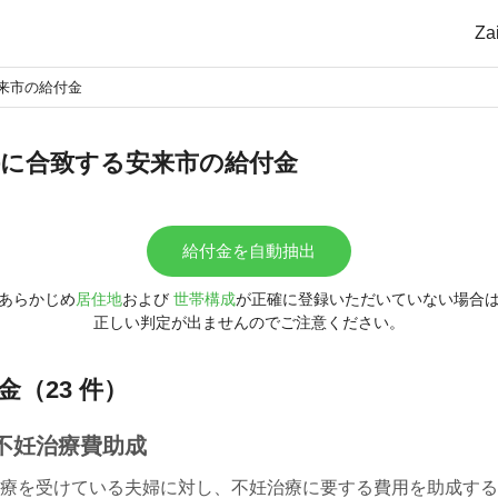
Z
来市の給付金
に合致する安来市の給付金
給付金を自動抽出
あらかじめ
居住地
および
世帯構成
が正確に登録いただいていない場合
正しい判定が出ませんのでご注意ください。
（23 件）
不妊治療費助成
療を受けている夫婦に対し、不妊治療に要する費用を助成する