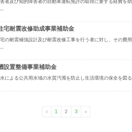
害者及び知的障害者の自動車運転免許の取得に要する経費を助
..
住宅耐震改修助成事業補助金
宅の耐震補強設計及び耐震改修工事を行う者に対し、その費用
..
槽設置整備事業補助金
水による公共用水域の水質汚濁を防止し生活環境の保全を図るため
‹
1
2
3
›