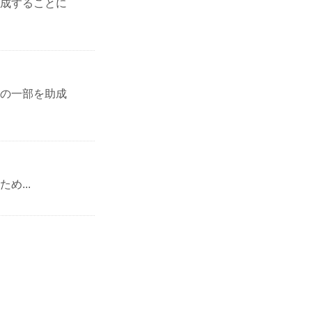
成することに
の一部を助成
...