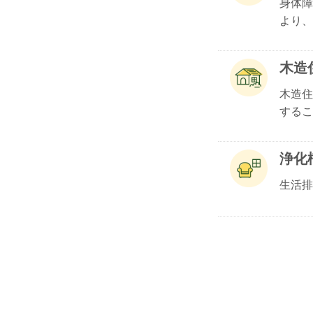
身体障
より、.
木造
木造住
するこ.
浄化
生活排