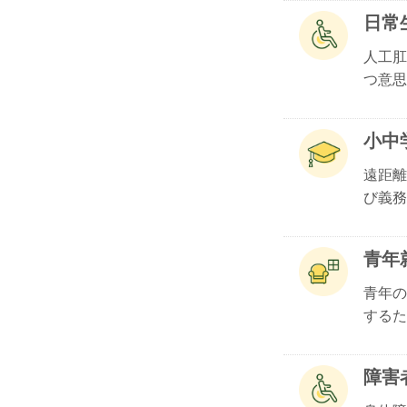
日常
人工肛
つ意思.
小中
遠距離
び義務.
青年
青年の
するた.
障害