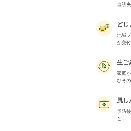
当該夫.
どじ
地域ブ
が交付.
生ご
家庭か
びその.
風し
予防接
と...