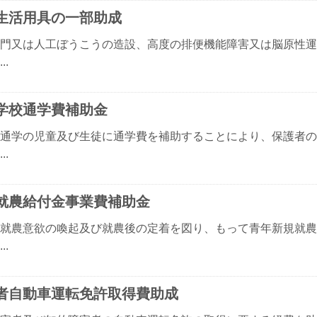
生活用具の一部助成
門又は人工ぼうこうの造設、高度の排便機能障害又は脳原性運
..
学校通学費補助金
通学の児童及び生徒に通学費を補助することにより、保護者の
..
就農給付金事業費補助金
就農意欲の喚起及び就農後の定着を図り、もって青年新規就農
..
者自動車運転免許取得費助成