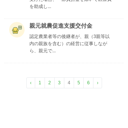
を助成し...
親元就農促進支援交付金
認定農業者等の後継者が、親（3親等以
内の親族を含む）の経営に従事しなが
ら、親元で...
‹
1
2
3
4
5
6
›