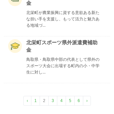
金
北栄町が農業振興に資する意欲ある新た
な担い手を支援し、もって活力と魅力あ
る地域づ...
北栄町スポーツ県外派遣費補助
金
鳥取県・鳥取県中部の代表として県外の
スポーツ大会に出場する町内の小・中学
生に対し...
‹
1
2
3
4
5
6
›