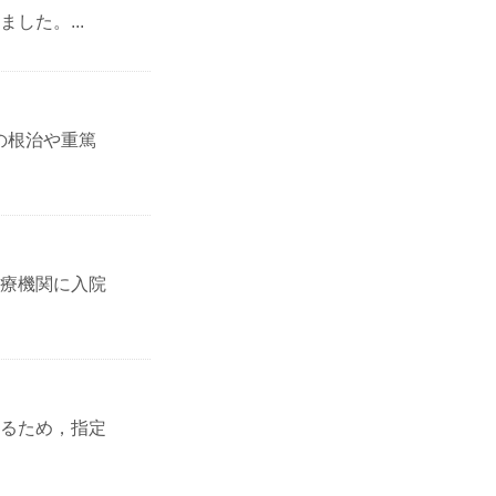
した。...
の根治や重篤
療機関に入院
るため，指定