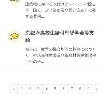
建築物に存する吹付けアスベストの除去
等（除去、封じ込め及び囲い込み）に要
する費用...
京都府高校生給付型奨学金等支
給
知事は、教育の機会均等の趣旨にのつと
り、生活保護世帯及び市町村民税非課税
世帯の子...
‹
1
2
3
4
5
6
7
8
9
›