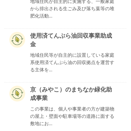
地域住民が自主的に実施する、一般家庭
から排出される生ごみ及び落ち葉等の堆
肥化活動...
使用済てんぷら油回収事業助成
金
地域住民等が自主的に設置している家庭
系使用済てんぷら油の回収拠点を運営す
る主体を...
京（みやこ）のまちなか緑化助
成事業
この事業は、個人や事業者の方が建築物
の屋上・壁面や駐車場等の道路に面する
敷地にお...