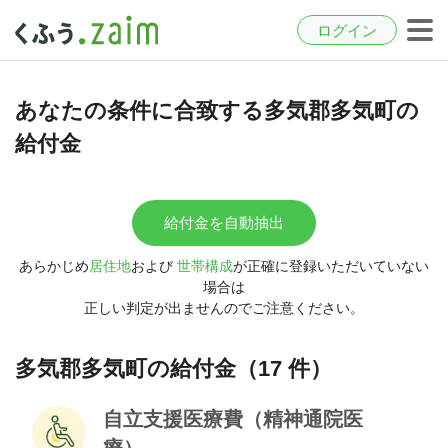
ログイン
あなたの条件に合致する多気郡多気町の
給付金
給付金を自動抽出
あらかじめ
居住地
および
世帯構成
が正確に登録いただいていない
場合は
正しい判定が出ませんのでご注意ください。
多気郡多気町の給付金（17 件）
自立支援医療費（精神通院医