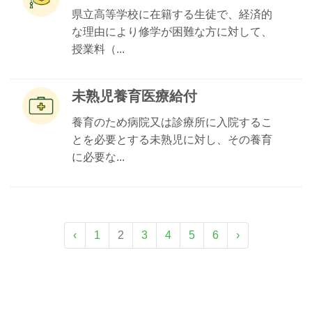
県立高等学校に在籍する生徒で、経済的
な理由により修学が困難な方に対して、
授業料（...
未熟児養育医療給付
養育のため病院又は診療所に入院するこ
とを必要とする未熟児に対し、その養育
に必要な...
‹
1
2
3
4
5
6
›