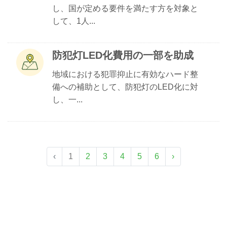
し、国が定める要件を満たす方を対象と
して、1人...
防犯灯LED化費用の一部を助成
地域における犯罪抑止に有効なハード整
備への補助として、防犯灯のLED化に対
し、一...
‹
1
2
3
4
5
6
›