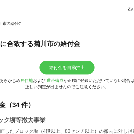
Z
川市の給付金
に合致する菊川市の給付金
給付金を自動抽出
あらかじめ
居住地
および
世帯構成
が正確に登録いただいていない場合
正しい判定が出ませんのでご注意ください。
（34 件）
ック塀等撤去事業
面したブロック塀（4段以上、80センチ以上）の撤去に対し補