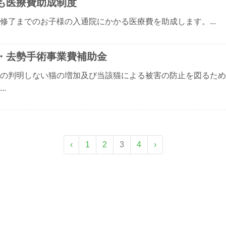
も医療費助成制度
修了までのお子様の入通院にかかる医療費を助成します。...
・去勢手術事業費補助金
の判明しない猫の増加及び当該猫による被害の防止を図るため
..
‹
1
2
3
4
›