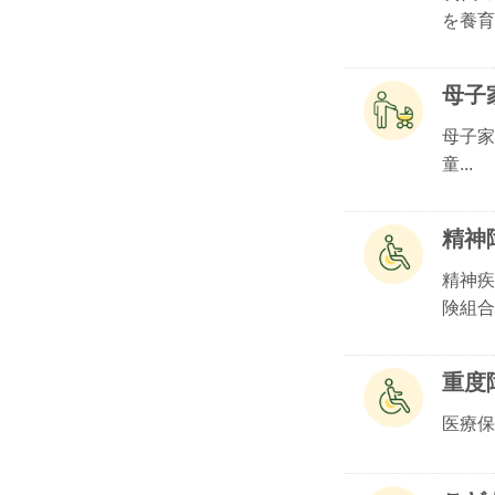
を養育.
母子
母子家
童...
精神
精神疾
険組合.
重度
医療保