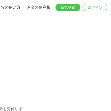
aim の使い方
お金の便利帳
新規登録
ログイン
は
助を交付しま