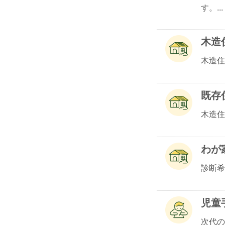
す。...
木造
木造住
既存
木造住
わが
診断希
児童
次代の