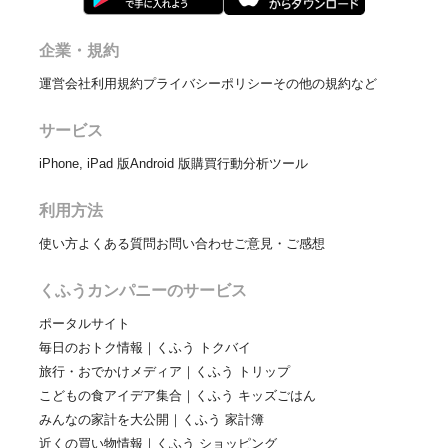
企業・規約
運営会社
利用規約
プライバシーポリシー
その他の規約など
サービス
iPhone, iPad 版
Android 版
購買行動分析ツール
利用方法
使い方
よくある質問
お問い合わせ
ご意見・ご感想
くふうカンパニーのサービス
ポータルサイト
毎日のおトク情報｜くふう トクバイ
旅行・おでかけメディア｜くふう トリップ
こどもの食アイデア集合｜くふう キッズごはん
みんなの家計を大公開｜くふう 家計簿
近くの買い物情報｜くふう ショッピング