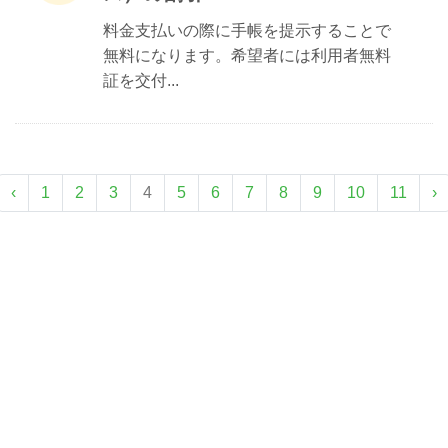
料金支払いの際に手帳を提示することで
無料になります。希望者には利用者無料
証を交付...
‹
1
2
3
4
5
6
7
8
9
10
11
›