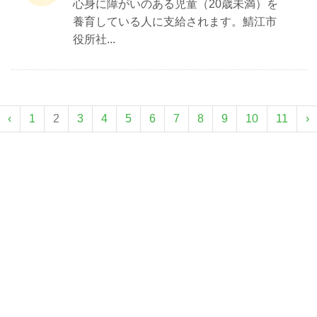
心身に障がいのある児童（20歳未満）を
養育している人に支給されます。鯖江市
役所社...
‹
1
2
3
4
5
6
7
8
9
10
11
›