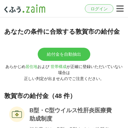
ログイン
あなたの条件に合致する敦賀市の給付金
給付金を自動抽出
あらかじめ
居住地
および
世帯構成
が正確に登録いただいていない
場合は
正しい判定が出ませんのでご注意ください。
敦賀市の給付金（48 件）
B型・C型ウイルス性肝炎医療費
助成制度