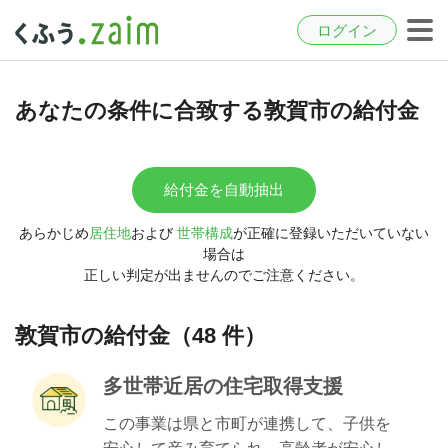
ログイン
あなたの条件に合致する敦賀市の給付金
給付金を自動抽出
あらかじめ
居住地
および
世帯構成
が正確に登録いただいていない
場合は
正しい判定が出ませんのでご注意ください。
敦賀市の給付金（48 件）
多世帯近居の住宅取得支援
この事業は県と市町が連携して、子供を