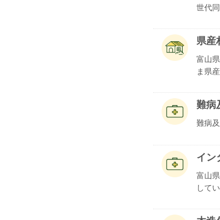
世代同.
県産
富山県
ま県産.
難病
難病及
イン
富山県
してい.