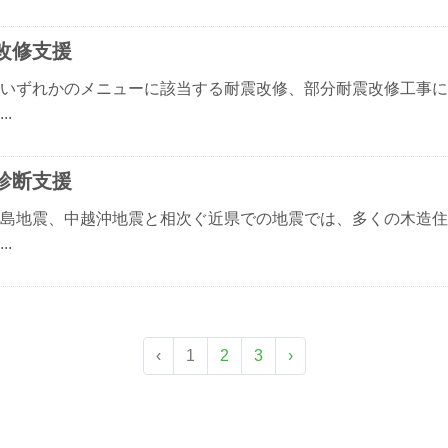
改修支援
いずれかのメニューに該当する耐震改修、部分耐震改修工事に
..
診断支援
島地震、中越沖地震と相次ぐ近県での地震では、多くの木造住
..
‹
1
2
3
›