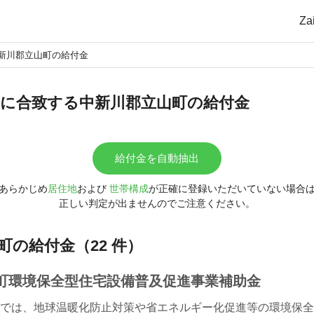
Z
新川郡立山町の給付金
に合致する中新川郡立山町の給付金
給付金を自動抽出
あらかじめ
居住地
および
世帯構成
が正確に登録いただいていない場合
正しい判定が出ませんのでご注意ください。
町の給付金（22 件）
町環境保全型住宅設備普及促進事業補助金
では、地球温暖化防止対策や省エネルギー化促進等の環境保全