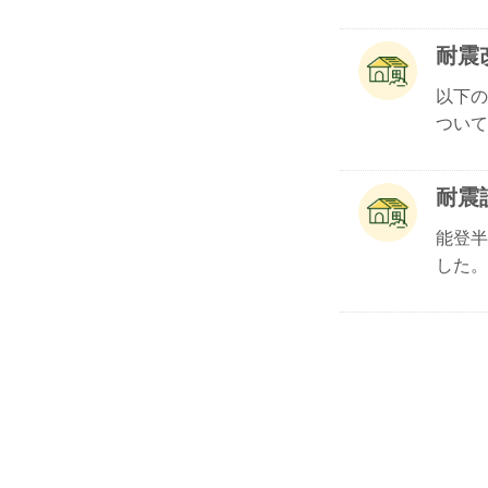
耐震
以下の
ついて.
耐震
能登半
した。.