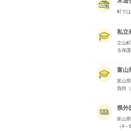
木造
町では
私立
立山町
る保護.
富山
富山県
負担（.
県外
富山県
（4～6.