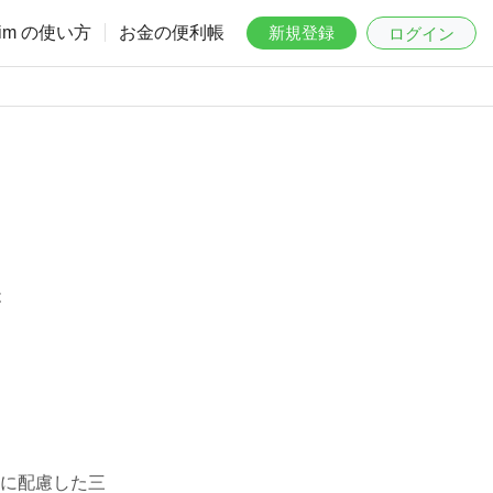
aim の使い方
お金の便利帳
新規登録
ログイン
は
に配慮した三