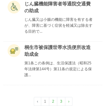
じん臓機能障害者等通院交通費
の助成
じん臓又は小腸の機能に障害を有する者
が、障害に基づく症状を軽減又は除去す
る目的で...
桐生市被保護世帯水洗便所改造
助成金
第1条この条例は、生活保護法（昭和25
年法律第144号）第11条の規定による保
護...
‹
1
2
3
›