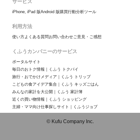
サービス
iPhone, iPad 版
Android 版
購買行動分析ツール
利用方法
使い方
よくある質問
お問い合わせ
ご意見・ご感想
くふうカンパニーのサービス
ポータルサイト
毎日のおトク情報｜くふう トクバイ
旅行・おでかけメディア｜くふう トリップ
こどもの食アイデア集合｜くふう キッズごはん
みんなの家計を大公開｜くふう 家計簿
近くの買い物情報｜くふう ショッピング
主婦・ママ向け仕事探しサイト｜くふうジョブ
© Kufu Company Inc.