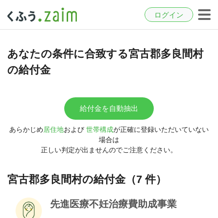
ログイン
あなたの条件に合致する宮古郡多良間村
の給付金
給付金を自動抽出
あらかじめ
居住地
および
世帯構成
が正確に登録いただいていない
場合は
正しい判定が出ませんのでご注意ください。
宮古郡多良間村の給付金（7 件）
先進医療不妊治療費助成事業