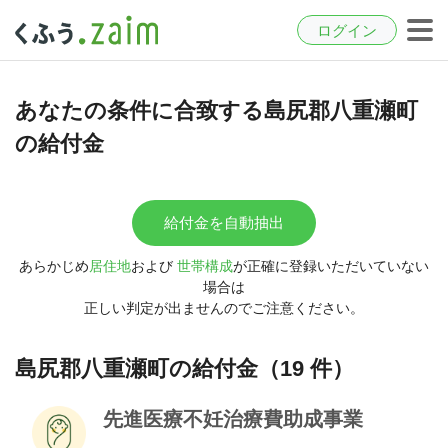
ログイン
あなたの条件に合致する島尻郡八重瀬町
の給付金
給付金を自動抽出
あらかじめ
居住地
および
世帯構成
が正確に登録いただいていない
場合は
正しい判定が出ませんのでご注意ください。
島尻郡八重瀬町の給付金（19 件）
先進医療不妊治療費助成事業