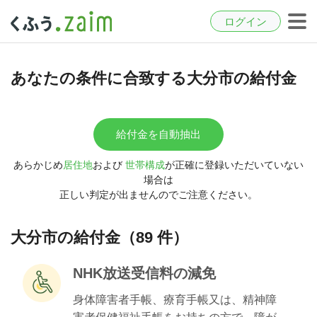
ログイン
あなたの条件に合致する大分市の給付金
給付金を自動抽出
あらかじめ
居住地
および
世帯構成
が正確に登録いただいていない
場合は
正しい判定が出ませんのでご注意ください。
大分市の給付金（89 件）
NHK放送受信料の減免
身体障害者手帳、療育手帳又は、精神障