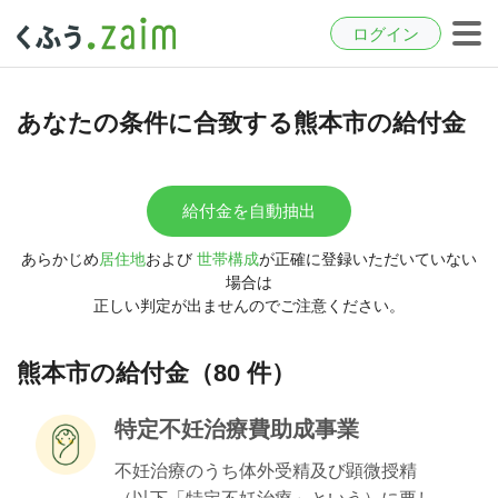
ログイン
あなたの条件に合致する熊本市の給付金
給付金を自動抽出
あらかじめ
居住地
および
世帯構成
が正確に登録いただいていない
場合は
正しい判定が出ませんのでご注意ください。
熊本市の給付金（80 件）
特定不妊治療費助成事業
不妊治療のうち体外受精及び顕微授精