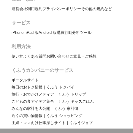
運営会社
利用規約
プライバシーポリシー
その他の規約など
サービス
iPhone, iPad 版
Android 版
購買行動分析ツール
利用方法
使い方
よくある質問
お問い合わせ
ご意見・ご感想
くふうカンパニーのサービス
ポータルサイト
毎日のおトク情報｜くふう トクバイ
旅行・おでかけメディア｜くふう トリップ
こどもの食アイデア集合｜くふう キッズごはん
みんなの家計を大公開｜くふう 家計簿
近くの買い物情報｜くふう ショッピング
主婦・ママ向け仕事探しサイト｜くふうジョブ