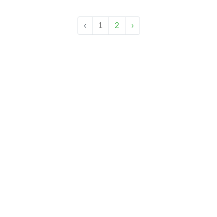
‹
1
2
›