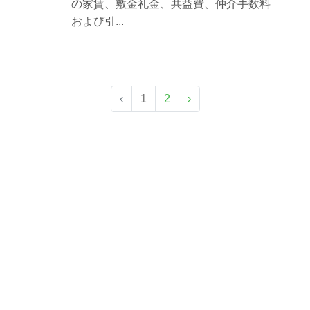
の家賃、敷金礼金、共益費、仲介手数料
および引...
‹
1
2
›