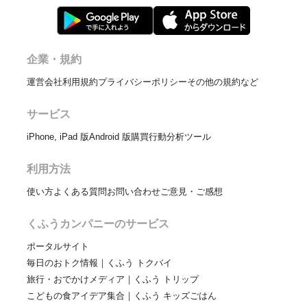
企業・規約
運営会社
利用規約
プライバシーポリシー
その他の規約など
サービス
iPhone, iPad 版
Android 版
購買行動分析ツール
利用方法
使い方
よくある質問
お問い合わせ
ご意見・ご感想
くふうカンパニーのサービス
ポータルサイト
毎日のおトク情報｜くふう トクバイ
旅行・おでかけメディア｜くふう トリップ
こどもの食アイデア集合｜くふう キッズごはん