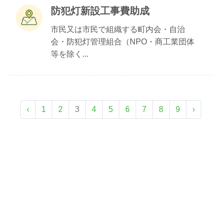
防犯灯新設工事費助成
市民又は市民で組織する町内会・自治
会・防犯灯管理組合（NPO・商工業団体
等を除く...
‹
1
2
3
4
5
6
7
8
9
›