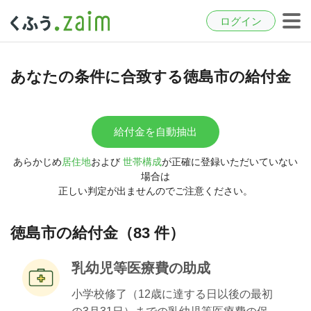
ログイン
あなたの条件に合致する徳島市の給付金
給付金を自動抽出
あらかじめ
居住地
および
世帯構成
が正確に登録いただいていない
場合は
正しい判定が出ませんのでご注意ください。
徳島市の給付金（83 件）
乳幼児等医療費の助成
小学校修了（12歳に達する日以後の最初