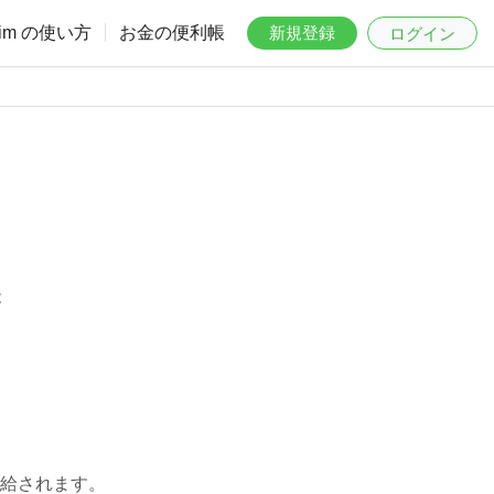
aim の使い方
お金の便利帳
新規登録
ログイン
は
給されます。