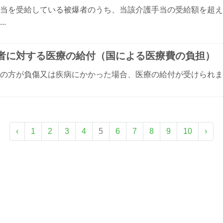
当を受給している被爆者のうち、当該介護手当の受給額を超え
..
者に対する医療の給付（国による医療費の負担）
の方が負傷又は疾病にかかった場合、医療の給付が受けられます。
‹
1
2
3
4
5
6
7
8
9
10
›