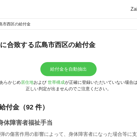
Z
島市西区の給付金
に合致する広島市西区の給付金
給付金を自動抽出
あらかじめ
居住地
および
世帯構成
が正確に登録いただいていない場合
正しい判定が出ませんのでご注意ください。
給付金（92 件）
身体障害者福祉手当
弾の傷害作用の影響によって、身体障害者になった場合等に支