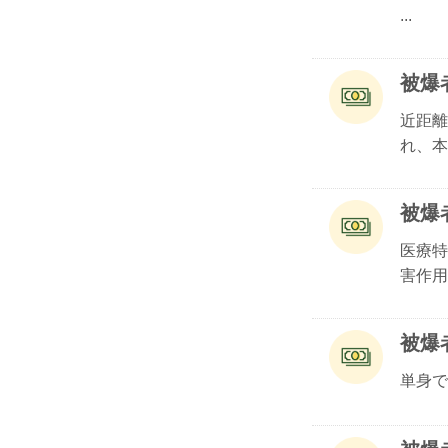
...
被爆
近距離
れ、本.
被爆
医療特
害作用.
被爆
単身で