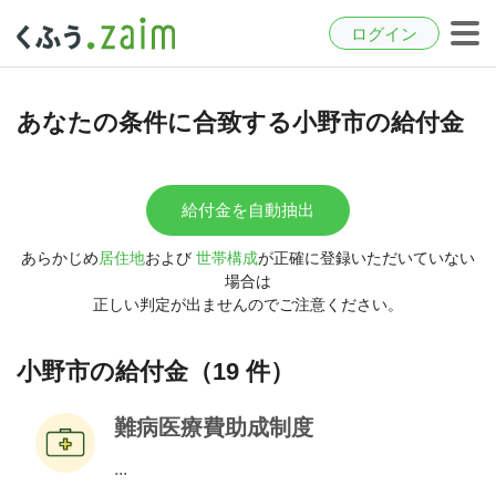
ログイン
あなたの条件に合致する小野市の給付金
給付金を自動抽出
あらかじめ
居住地
および
世帯構成
が正確に登録いただいていない
場合は
正しい判定が出ませんのでご注意ください。
小野市の給付金（19 件）
難病医療費助成制度
...