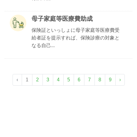
母子家庭等医療費助成
保険証といっしょに母子家庭等医療費受
給者証を提示すれば、保険診療の対象と
なる自己...
‹
1
2
3
4
5
6
7
8
9
›